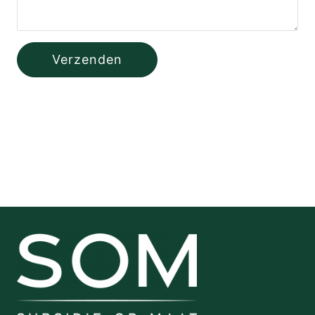
.
W
A
Verzenden
T
T
E
K
I
E
Z
E
N
?