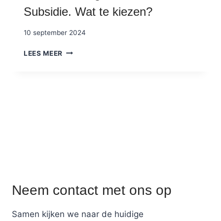
M
Subsidie. Wat te kiezen?
E
E
10 september 2024
T
E
F
LEES MEER
H
O
O
R
U
F
D
A
E
I
N
T
A
I
R
E
W
B
S
Neem contact met ons op
O
V
Samen kijken we naar de huidige
S