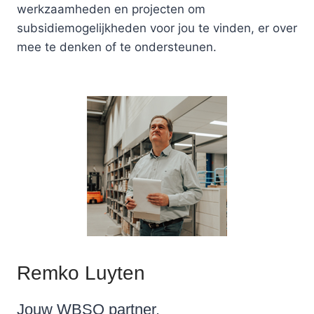
werkzaamheden en projecten om
.
W
subsidiemogelijkheden voor jou te vinden, er over
E
mee te denken of te ondersteunen.
R
K
E
L
I
J
K
E
K
O
S
T
E
N
E
Remko Luyten
N
U
I
Jouw WBSO partner.