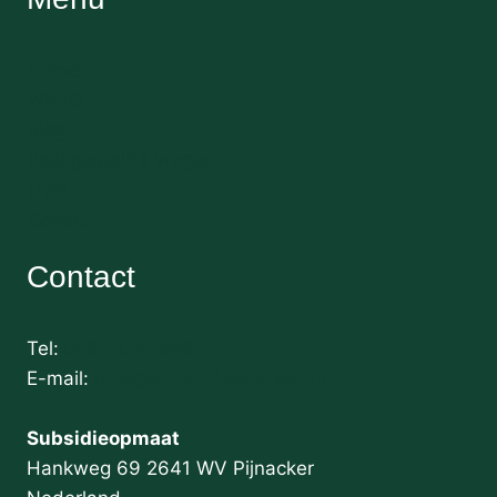
Home
WBSO
Blog
Veel gestelde vragen
Over
Contact
Contact
Tel:
015-2024699
E-mail:
info@subsidieopmaat.nl
Subsidieopmaat
Hankweg 69 2641 WV Pijnacker