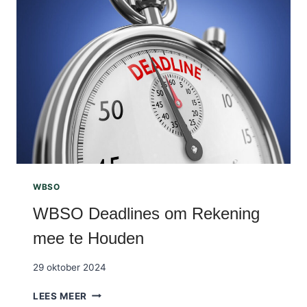
2
5
:
W
A
T
V
E
R
A
N
D
E
WBSO
R
WBSO Deadlines om Rekening
T
E
mee te Houden
R
E
29 oktober 2024
N
W
W
LEES MEER
A
B