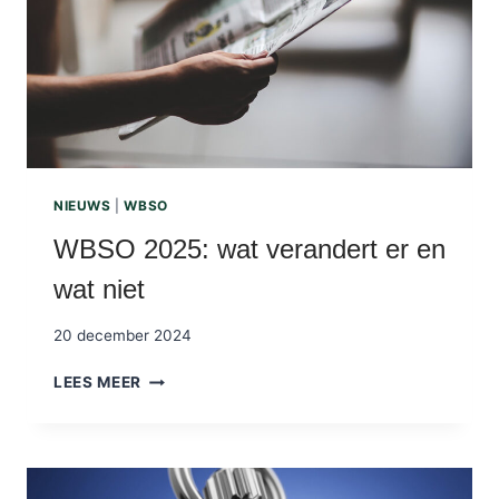
NIEUWS
|
WBSO
WBSO 2025: wat verandert er en
wat niet
20 december 2024
W
LEES MEER
B
S
O
2
0