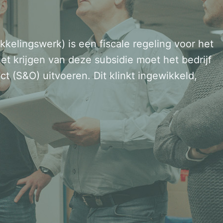
elingswerk) is een fiscale regeling voor het
et krijgen van deze subsidie moet het bedrijf
t (S&O) uitvoeren. Dit klinkt ingewikkeld,