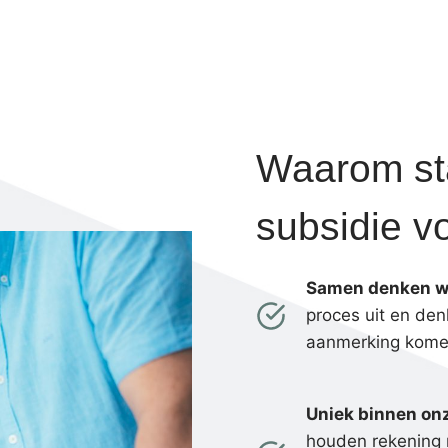
Waarom st
subsidie v
Samen denken we
proces uit en den
aanmerking komen
Uniek binnen on
houden rekening m