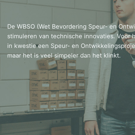
De WBSO (Wet Bevordering Speur- en Ontwikk
stimuleren van technische innovaties. Voor h
in kwestie een Speur- en Ontwikkelingsprojec
maar het is veel simpeler dan het klinkt.