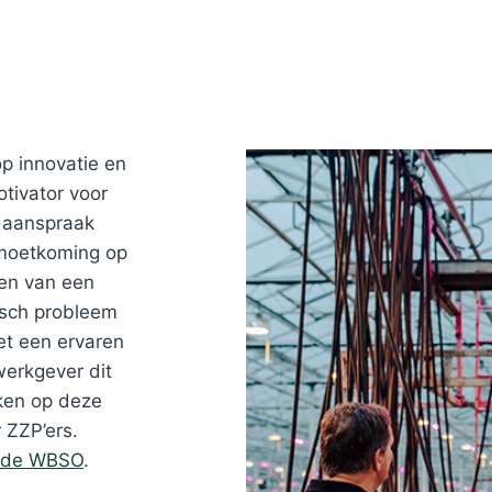
op innovatie en
tivator voor
 aanspraak
moetkoming op
len van een
isch probleem
et een ervaren
werkgever dit
ken op deze
 ZZP’ers.
n de WBSO
.