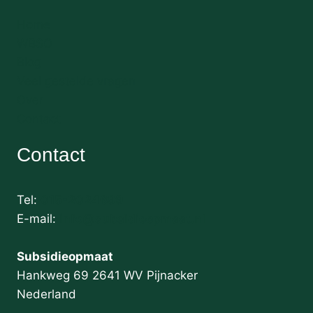
Home
WBSO
Blog
Veel gestelde vragen
Over
Contact
Contact
Tel:
015-2024699
E-mail:
info@subsidieopmaat.nl
Subsidieopmaat
Hankweg 69 2641 WV Pijnacker
Nederland