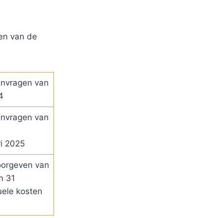
en van de
anvragen van
4
anvragen van
i 2025
oorgeven van
m 31
ele kosten