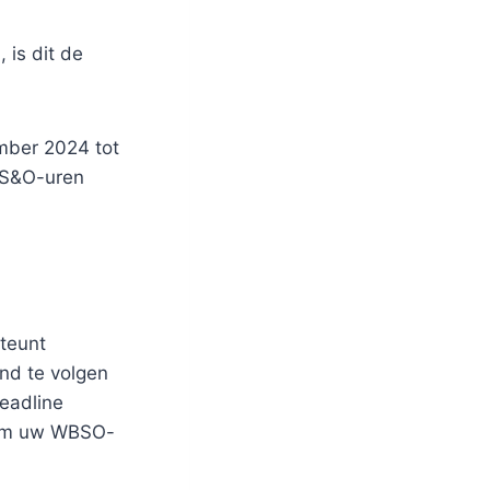
 is dit de
mber 2024 tot
 S&O-uren
teunt
nd te volgen
deadline
n om uw WBSO-