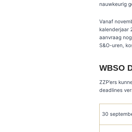
nauwkeurig g
Vanaf novemb
kalenderjaar 
aanvraag nog 
S&O-uren, kos
WBSO De
ZZP’ers kunn
deadlines vers
30 septemb