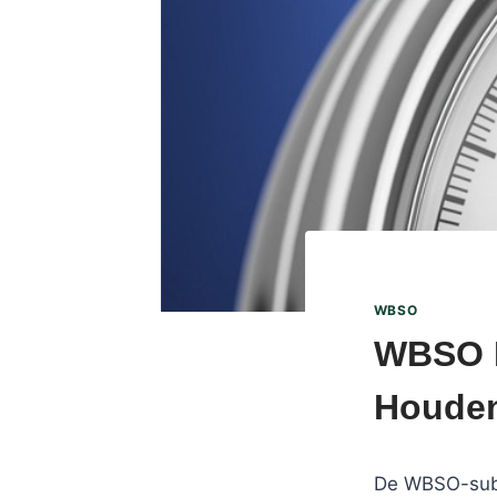
WBSO
WBSO D
Houde
De WBSO-subs