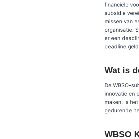
financiële vo
subsidie vere
missen van ee
organisatie. 
er een deadli
deadline geld
Wat is 
De WBSO-subs
innovatie en 
maken, is het
gedurende het
WBSO Ka