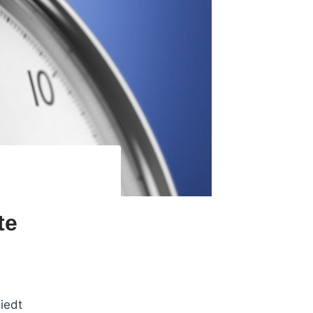
te
iedt