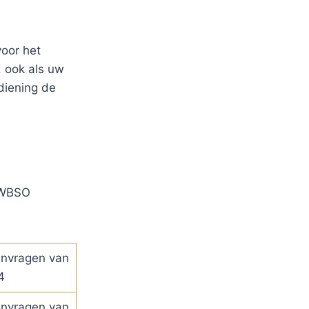
oor het
 ook als uw
diening de
 WBSO
anvragen van
4
anvragen van