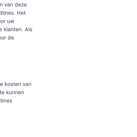
en van deze
dlines. Het
oor uw
 klanten. Als
oor de
e kosten van
 te kunnen
lines