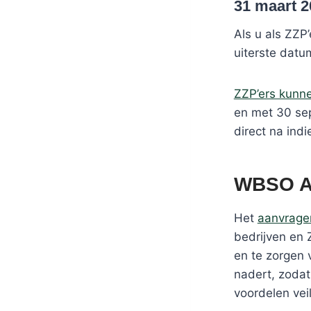
31 maart 2
Als u als ZZP
uiterste datu
ZZP’ers kun
en met 30 se
direct na ind
WBSO Aa
Het
aanvrage
bedrijven en 
en te zorgen 
nadert, zoda
voordelen veil